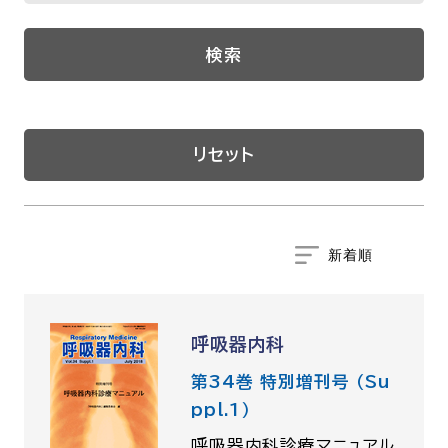
呼吸器内科
腫瘍内科
検索
皮膚科
糖尿病・内分泌
泌・糖尿病・代
循環器内科
精神科
リセット
腎臓内科
消化器・肝臓内
腎臓内科・泌尿器科
泌尿器科
耳鼻咽喉科
感染症内科
心療内科
呼吸器内科
特別増刊号
第34巻 特別増刊号 （Su
ppl.1）
書籍
呼吸器内科診療マニュアル