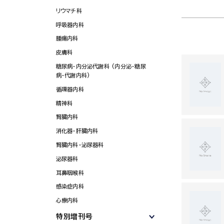
リウマチ科
呼吸器内科
腫瘍内科
皮膚科
糖尿病・内分泌代謝科 (内分泌・糖尿
病・代謝内科)
循環器内科
精神科
腎臓内科
消化器・肝臓内科
腎臓内科・泌尿器科
泌尿器科
耳鼻咽喉科
感染症内科
心療内科
特別増刊号