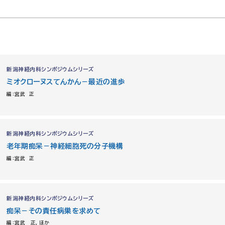
新潟神経内科シンポジウムシリーズ
ミオクローヌスてんかん－最近の進歩
編：宮武 正
新潟神経内科シンポジウムシリーズ
老年期痴呆－神経細胞死の分子機構
編：宮武 正
新潟神経内科シンポジウムシリーズ
痴呆－その責任病巣を求めて
編：宮武 正，ほか