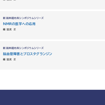
新潟神経内科シンポジウムシリーズ
NMRの医学への応用
編：宮武 正
新潟神経内科シンポジウムシリーズ
脳血管障害とプロスタグランジン
編：宮武 正