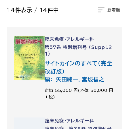
14件表示 / 14件中
呼吸器内科
腫瘍内科
皮膚科
糖尿病・内分泌
泌・糖尿病・代
臨床免疫・アレルギー科
循環器内科
精神科
第57巻 特別増刊号 （Suppl.2
腎臓内科
消化器・肝臓内
1）
腎臓内科・泌尿器科
泌尿器科
サイトカインのすべて（完全
改訂版）
耳鼻咽喉科
感染症内科
編： 矢田純一，宮坂信之
心療内科
定価 55,000 円(本体 50,000 円
+税)
特別増刊号
臨床免疫・アレルギー科
書籍
臨床免疫 第38巻 特別増刊号