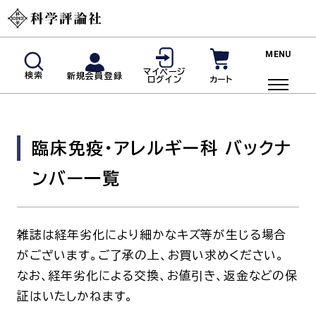
新規会員登録
マイページ
検索
新規会員登録
カート
ログイン
マイページログイン
商品検索
臨床免疫・アレルギー科 バックナ
ご利用ガイド
ンバー一覧
投稿規定・著者の皆様へ
よくあるご質問
雑誌は経年劣化により細かなキズ等が生じる場合
雑誌
がございます。ご了承の上、お買い求めください。
なお、経年劣化による交換、お値引き、返金などの保
脳神経内科(神経内科)
血液内科
証はいたしかねます。
臨床免疫・アレルギー科
リウマチ科