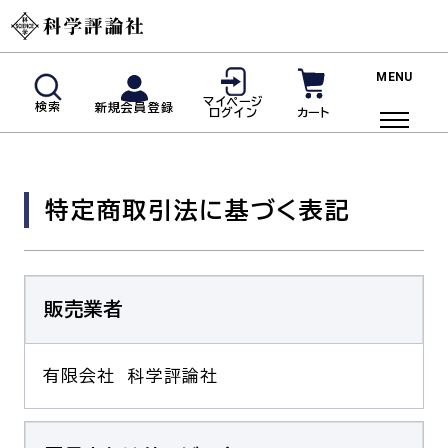
新規会員登録
マイページ
検索
新規会員登録
カート
ログイン
マイページログイン
商品検索
特定商取引法に基づく表記
ご利用ガイド
投稿規定・著者の皆様へ
よくあるご質問
販売業者
雑誌
有限会社 科学評論社
脳神経内科(神経内科)
血液内科
臨床免疫・アレルギー科
リウマチ科