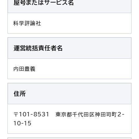
屋号またはサービス名
呼吸器内科
腫瘍内科
科学評論社
皮膚科
糖尿病・内分泌
泌・糖尿病・代
循環器内科
精神科
運営統括責任者名
腎臓内科
消化器・肝臓内
腎臓内科・泌尿器科
泌尿器科
内田豊義
耳鼻咽喉科
感染症内科
心療内科
住所
特別増刊号
〒101-8531 東京都千代田区神田司町2-
10-15
書籍