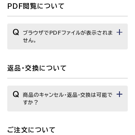
PDF閲覧について
呼吸器内科
腫瘍内科
皮膚科
糖尿病・内分泌
泌・糖尿病・代
Q
ブラウザでPDFファイルが表示されま
せん。
循環器内科
精神科
腎臓内科
消化器・肝臓内
腎臓内科・泌尿器科
泌尿器科
返品・交換について
耳鼻咽喉科
感染症内科
心療内科
Q
商品のキャンセル・返品・交換は可能で
すか？
特別増刊号
ご注文について
書籍