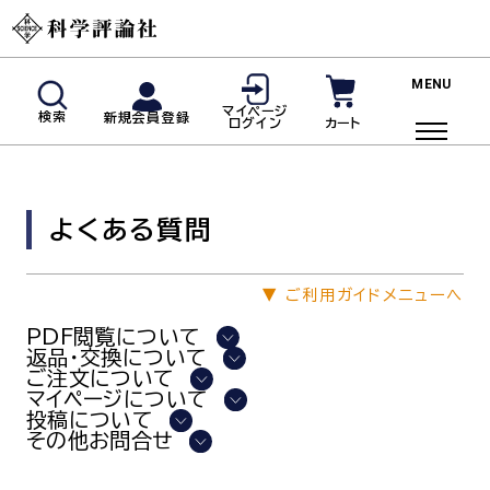
新規会員登録
マイページ
検索
新規会員登録
カート
ログイン
マイページログイン
商品検索
よくある質問
ご利用ガイド
投稿規定・著者の皆様へ
▼
ご利用ガイドメニューへ
よくあるご質問
PDF閲覧について
返品・交換について
ご注文について
雑誌
マイページについて
投稿について
その他お問合せ
脳神経内科(神経内科)
血液内科
臨床免疫・アレルギー科
リウマチ科