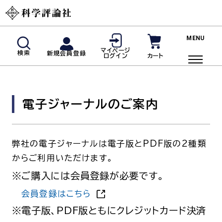
新規会員登録
マイページ
検索
新規会員登録
カート
ログイン
マイページログイン
商品検索
電子ジャーナルのご案内
ご利用ガイド
投稿規定・著者の皆様へ
弊社の電子ジャーナルは電子版とPDF版の2種類
よくあるご質問
からご利用いただけます。
雑誌
ご購入には会員登録が必要です。
会員登録はこちら
脳神経内科(神経内科)
血液内科
電子版、PDF版ともにクレジットカード決済
臨床免疫・アレルギー科
リウマチ科