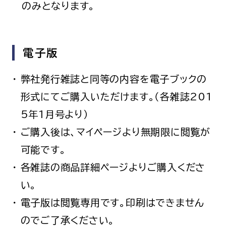
のみとなります。
呼吸器内科
腫瘍内科
皮膚科
糖尿病・内分泌
泌・糖尿病・代
電子版
循環器内科
精神科
弊社発行雑誌と同等の内容を電子ブックの
腎臓内科
消化器・肝臓内
形式にてご購入いただけます。（各雑誌201
腎臓内科・泌尿器科
泌尿器科
5年1月号より）
耳鼻咽喉科
感染症内科
ご購入後は、マイページより無期限に閲覧が
心療内科
可能です。
各雑誌の商品詳細ページよりご購入くださ
特別増刊号
い。
電子版は閲覧専用です。印刷はできません
書籍
のでご了承ください。