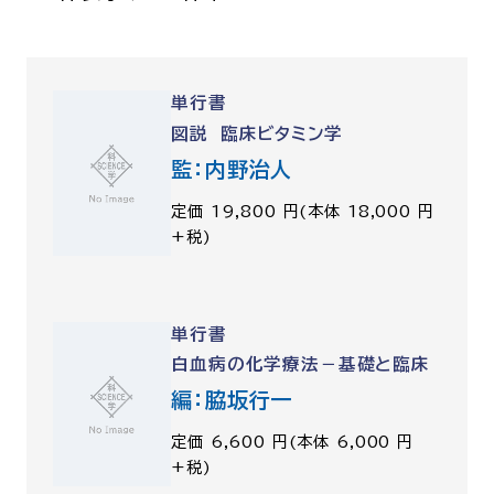
呼吸器内科
腫瘍内科
皮膚科
糖尿病・内分泌
単行書
泌・糖尿病・代
図説 臨床ビタミン学
循環器内科
精神科
監：内野治人
腎臓内科
消化器・肝臓内
定価 19,800 円(本体 18,000 円
+税)
腎臓内科・泌尿器科
泌尿器科
耳鼻咽喉科
感染症内科
心療内科
単行書
白血病の化学療法－基礎と臨床
特別増刊号
編：脇坂行一
定価 6,600 円(本体 6,000 円
+税)
書籍