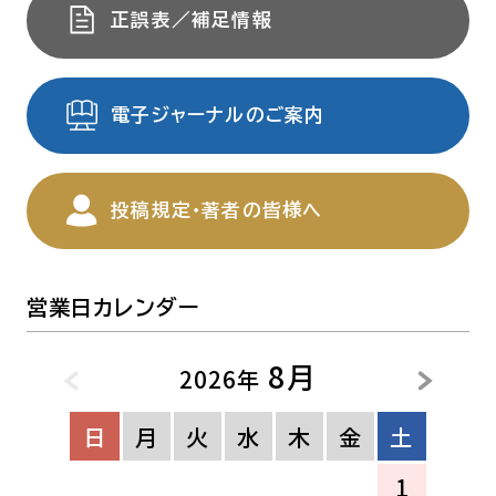
正誤表／補足情報
電子ジャーナルのご案内
投稿規定・著者の皆様へ
営業日カレンダー
8月
2026年
日
月
火
水
木
金
土
1