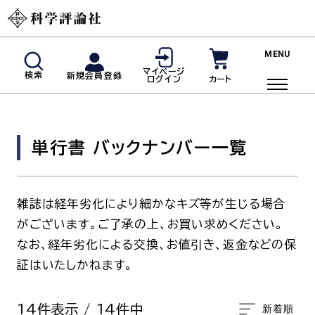
新規会員登録
マイページ
検索
新規会員登録
カート
ログイン
マイページログイン
商品検索
単行書 バックナンバー一覧
ご利用ガイド
投稿規定・著者の皆様へ
雑誌は経年劣化により細かなキズ等が生じる場合
よくあるご質問
がございます。ご了承の上、お買い求めください。
なお、経年劣化による交換、お値引き、返金などの保
雑誌
証はいたしかねます。
脳神経内科(神経内科)
血液内科
14件表示 / 14件中
臨床免疫・アレルギー科
リウマチ科