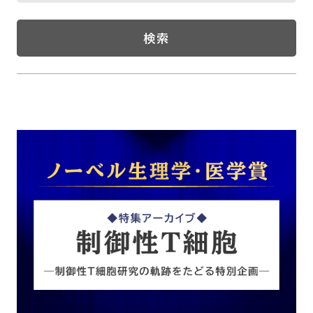
呼吸器内科
腫瘍内科
検索
皮膚科
糖尿病・内分泌
泌・糖尿病・代
循環器内科
精神科
腎臓内科
消化器・肝臓内
腎臓内科・泌尿器科
泌尿器科
耳鼻咽喉科
感染症内科
心療内科
特別増刊号
書籍