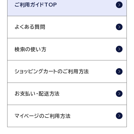
ご利用ガイドTOP
呼吸器内科
腫瘍内科
皮膚科
糖尿病・内分泌
よくある質問
泌・糖尿病・代
循環器内科
精神科
検索の使い方
腎臓内科
消化器・肝臓内
腎臓内科・泌尿器科
泌尿器科
ショッピングカートのご利用方法
耳鼻咽喉科
感染症内科
心療内科
お支払い・配送方法
特別増刊号
マイページのご利用方法
書籍