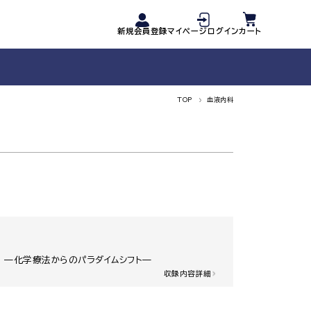
新規会員登録
マイページログイン
カート
TOP
血液内科
 —化学療法からのパラダイムシフト—
収録内容詳細