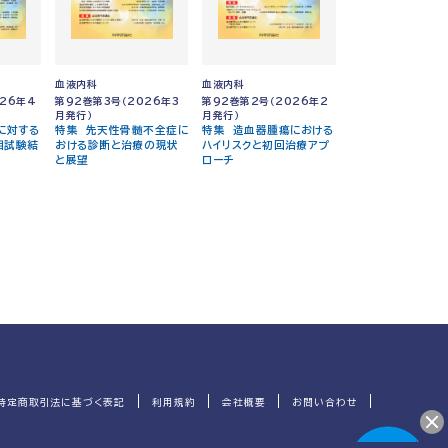
血液内科
血液内科
26年4
第92巻第3号（2026年3
第92巻第2号（2026年2
月発行）
月発行）
に対する
特集 先天性骨髄不全症に
特集 造血器腫瘍における
相試験結
おける診断と治療の現状
ハイリスクと初回治療アプ
ト
と展望
ローチ
特定商取引法に基づく表記
利用規約
会社概要
お問い合わせ