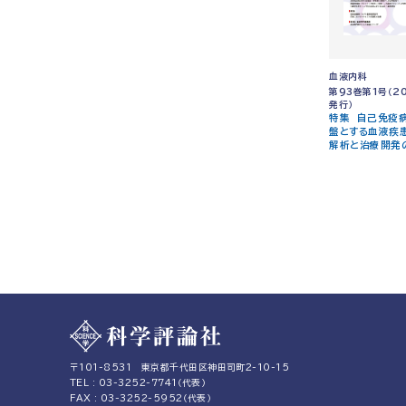
血液内科
第93巻第1号（2
発行）
特集 自己免疫
盤とする血液疾
解析と治療開発
〒101-8531
東京都千代田区神田司町2-10-15
TEL : 03-3252-7741（代表）
FAX : 03-3252-5952（代表）