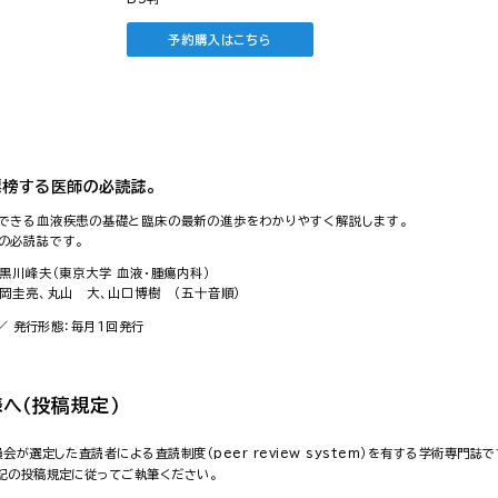
予約購入はこちら
榜する医師の必読誌。
できる血液疾患の基礎と臨床の最新の進歩をわかりやすく解説します。
の必読誌です。
黒川峰夫（東京大学 血液・腫瘍内科）
片岡圭亮、丸山 大、山口博樹 （五十音順）
 ／ 発行形態：毎月1回発行
へ（投稿規定）
会が選定した査読者による査読制度（peer review system）を有する学術専門誌で
記の投稿規定に従ってご執筆ください。