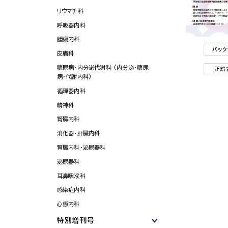
リウマチ科
呼吸器内科
腫瘍内科
バック
皮膚科
糖尿病・内分泌代謝科 (内分泌・糖尿
正誤
病・代謝内科)
循環器内科
精神科
腎臓内科
消化器・肝臓内科
腎臓内科・泌尿器科
泌尿器科
耳鼻咽喉科
感染症内科
心療内科
特別増刊号