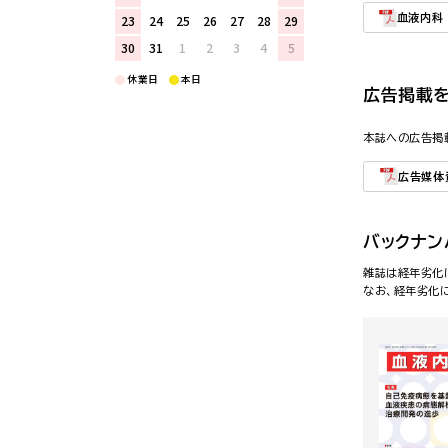
血液内科
23
24
25
26
27
28
29
30
31
1
2
3
4
5
休業日
本日
広告掲載
本誌への広告掲
広告媒体
バックナン
雑誌は経年劣化
なお、経年劣化