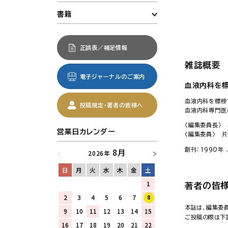
書籍
正誤表／補足情報
雑誌概要
電子ジャーナルのご案内
血液内科を標
血液内科を標榜
投稿規定・著者の皆様へ
血液内科専門医
〈編集委員長〉 
営業日カレンダー
〈編集委員〉 
創刊：1990年
8月
2026年
日
月
火
水
木
金
土
1
著者の皆様
2
3
4
5
6
7
8
本誌は、編集委員
9
10
11
12
13
14
15
ご投稿の際は下
16
17
18
19
20
21
22