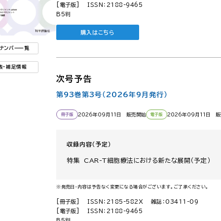
[電子版]
ISSN：2188-9465
B5判
購入はこちら
ナンバー一覧
表・補足情報
次号予告
第93巻第3号（2026年9月発行）
2026年09月11日 販売開始
2026年09月11日 
冊子版
電子版
収録内容（予定）
特集 CAR-T細胞療法における新たな展開（予定）
※発売日・内容は予告なく変更になる場合がございます。ご了承ください。
[冊子版]
ISSN：2185-582X
雑誌：03411-09
[電子版]
ISSN：2188-9465
B5判