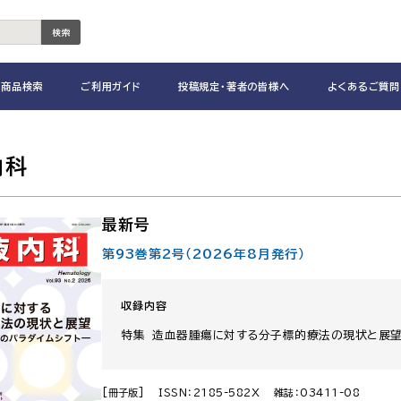
検索
商品検索
ご利用ガイド
投稿規定・著者の皆様へ
よくあるご質問
内科
最新号
第93巻第2号（2026年8月発行）
収録内容
特集 造血器腫瘍に対する分子標的療法の現状と展望
[冊子版]
ISSN：2185-582X
雑誌：03411-08