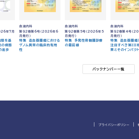
血液内科
血液内科
血液内科
026年7月
第92巻第6号（2026年6
第92巻第5号（2026年5
第92巻第4号（20
月発行）
月発行）
月発行）
病態を基
特集 造血器腫瘍における
特集 多発性骨髄腫診療
特集 造血器腫瘍
患の病態
ゲノム異常の臨床的有用
の最前線
注目すべき第III
の進歩
性
果とそのインパク
バックナンバー一覧
プライバシーポリシー