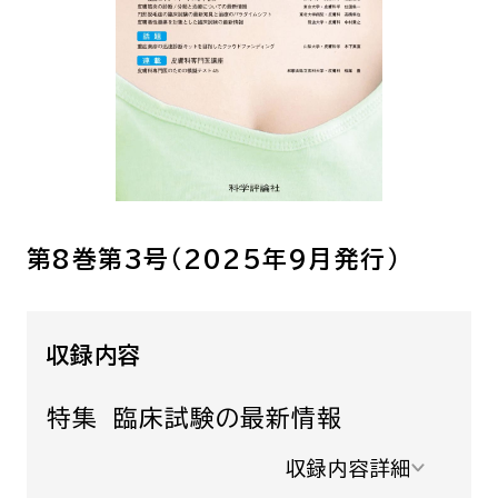
呼吸器内科
腫瘍内科
皮膚科
糖尿病・内分泌
泌・糖尿病・代
循環器内科
精神科
腎臓内科
消化器・肝臓内
腎臓内科・泌尿器科
泌尿器科
第8巻第3号（2025年9月発行）
耳鼻咽喉科
感染症内科
心療内科
収録内容
特別増刊号
特集 臨床試験の最新情報
収録内容詳細
書籍