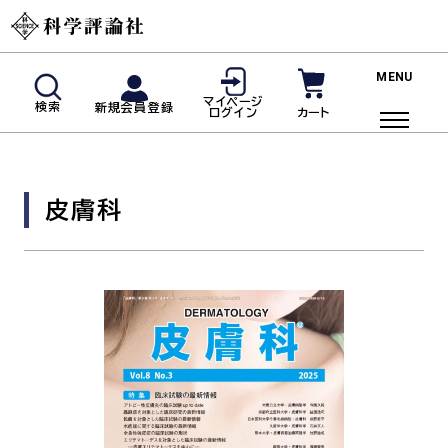
新規会員登録
マイページ
検索
新規会員登録
カート
ログイン
マイページログイン
商品検索
皮膚科
ご利用ガイド
投稿規定・著者の皆様へ
よくあるご質問
雑誌
脳神経内科(神経内科)
血液内科
臨床免疫・アレルギー科
リウマチ科