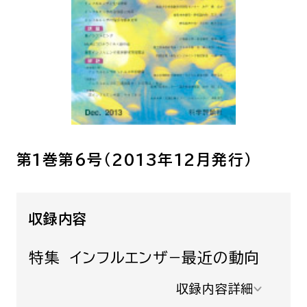
呼吸器内科
腫瘍内科
皮膚科
糖尿病・内分泌
泌・糖尿病・代
循環器内科
精神科
腎臓内科
消化器・肝臓内
腎臓内科・泌尿器科
泌尿器科
第1巻第6号（2013年12月発行）
耳鼻咽喉科
感染症内科
心療内科
収録内容
特別増刊号
特集 インフルエンザ−最近の動向
収録内容詳細
書籍