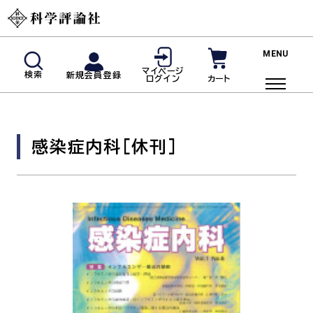
新規会員登録
マイページ
検索
新規会員登録
カート
ログイン
マイページログイン
商品検索
感染症内科
[休刊]
ご利用ガイド
投稿規定・著者の皆様へ
よくあるご質問
雑誌
脳神経内科(神経内科)
血液内科
臨床免疫・アレルギー科
リウマチ科