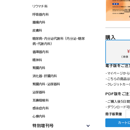
リウマチ科
呼吸器内科
腫瘍内科
皮膚科
購入
糖尿病・内分泌代謝科 (内分泌・糖尿
病・代謝内科)
￥
循環器内科
（本体 
精神科
電子版
をご注
腎臓内科
・マイページか
消化器・肝臓内科
・こちらの商品
腎臓内科・泌尿器科
・クレジットカ
泌尿器科
PDF版をご
耳鼻咽喉科
・ご購入後5日
・ダウンロード可
感染症内科
冊子版数量
心療内科
カート
特別増刊号