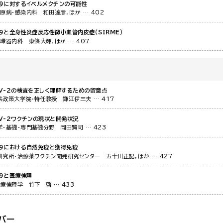
19に対するイベルメクチンの可能性
膠原病・感染内科
和田達彦，ほか
… 402
19と全身性炎症反応性微小血管内皮症（SIRME）
循環器内科
東條大輝，ほか
… 407
oV-2の検査を正しく理解するための留意点
共政策大学院・特任教授
鎌江伊三夫
… 417
oV-2ワクチンの現状と開発状況
学・基礎・専門基礎分野
岡田賢司
… 423
19における自然免疫と獲得免疫
研究所・治療薬ワクチン開発研究センター
五十川正記，ほか
… 427
19と医療倫理
医療倫理学
竹下 啓
… 433
バー