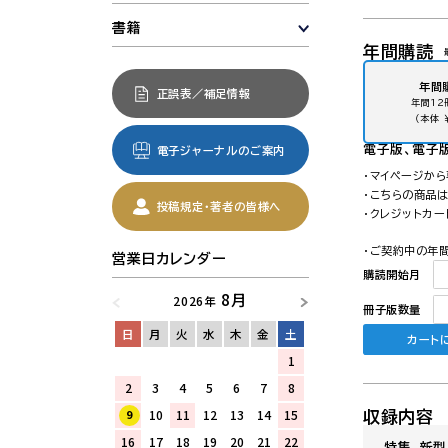
書籍
年間購読
年間
正誤表／補足情報
年間12
（本体 
電子版
、電子
電子ジャーナルのご案内
・マイページか
・こちらの商品
投稿規定・著者の皆様へ
・クレジットカ
・ご契約中の年
営業日カレンダー
購読開始月
8月
2026年
冊子版数量
日
月
火
水
木
金
土
カート
1
2
3
4
5
6
7
8
10
11
12
13
14
15
9
収録内容
16
17
18
19
20
21
22
特集 新型