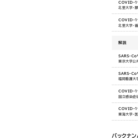
COVID-
北里大学・
COVID-
北里大学・
解説
SARS-C
東京大学公
SARS-C
福岡看護大
COVID-
国立感染症
COVID-
東海大学・
バックナン