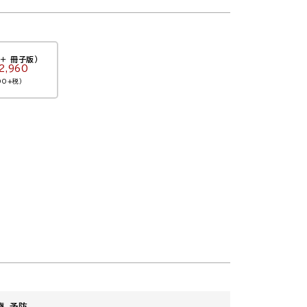
＋ 冊子版）
2,960
00+税）
療，予防