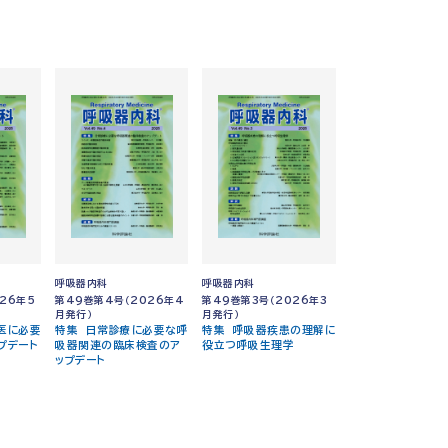
呼吸器内科
呼吸器内科
26年5
第49巻第4号（2026年4
第49巻第3号（2026年3
月発行）
月発行）
医に必要
特集 日常診療に必要な呼
特集 呼吸器疾患の理解に
プデート
吸器関連の臨床検査のア
役立つ呼吸生理学
ップデート