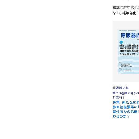
雑誌は経年劣化
なお、経年劣化
呼吸器内科
第50巻第2号（2
月発行）
特集 新たな抗
肺血管拡張薬の
質性肺炎の治療
わるのか？