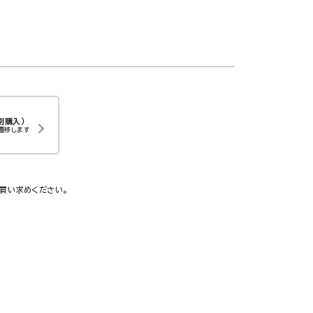
別購入）
遷移します
買い求めください。