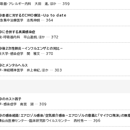
呼吸器・アレルギー内科
大田 進，ほか
… 359
19患者に対するECMO療法−Up to date
救急集中治療医学
志馬伸朗
… 364
19に合併する真菌感染症
院・呼吸器内科
平山達朗，ほか
… 372
19後2次性肺炎－インフルエンザとの対比－
科大学・感染症学
関 雅文
… 378
19とメンタルヘルス
学・神経精神医学
井上幸紀，ほか
… 383
19のホスト因子
学・感染症学
南宮 湖
… 389
19の感染経路：エアロゾル感染/空気媒介感染－エアロゾルの意義と「マイクロ飛沫」の無
構仙台医療センター・臨床研究部ウイルスセンター
西村秀一
… 396