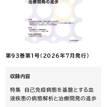
呼吸器内科
腫瘍内科
皮膚科
糖尿病・内分泌
泌・糖尿病・代
循環器内科
精神科
腎臓内科
消化器・肝臓内
腎臓内科・泌尿器科
泌尿器科
第93巻第1号（2026年7月発行）
耳鼻咽喉科
感染症内科
心療内科
収録内容
特別増刊号
特集 自己免疫病態を基盤とする血
液疾患の病態解析と治療開発の進歩
書籍