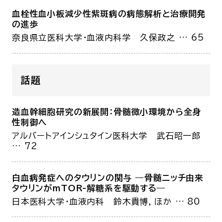
血栓性血小板減少性紫斑病の病態解析と治療開発
の進歩
奈良県立医科大学・血液内科学
久保政之
… 65
話題
造血幹細胞研究の新展開：
骨髄微小環境から全身
性制御へ
アルバートアインシュタイン医科大学
武石昭一郎
… 72
白血病発症へのタウリンの関与
―骨髄ニッチ由来
タウリンがmTOR-解糖系を駆動する―
日本医科大学・血液内科
鈴木貴博，ほか
… 80