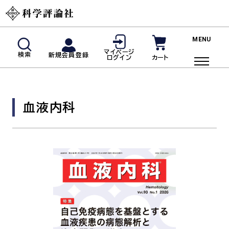
新規会員登録
マイページ
検索
新規会員登録
カート
ログイン
マイページログイン
商品検索
血液内科
ご利用ガイド
投稿規定・著者の皆様へ
よくあるご質問
雑誌
脳神経内科(神経内科)
血液内科
臨床免疫・アレルギー科
リウマチ科