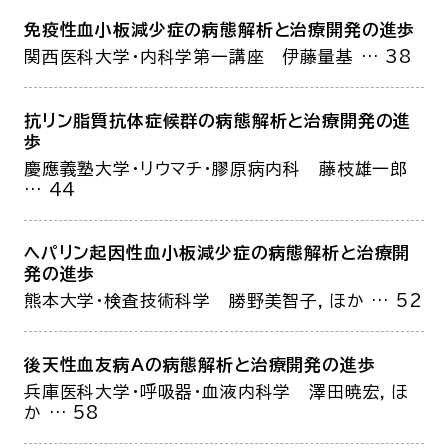
免疫性血小板減少症の病態解析と治療開発の進歩
関西医科大学・内科学第一講座
伊藤量基
… 38
抗リン脂質抗体症候群の病態解析と
治療開発の進
歩
慶應義塾大学・リウマチ・膠原病内科
藤枝雄一郎
… 44
ヘパリン起因性血小板減少症の
病態解析と治療開
発の進歩
熊本大学・検査技術科学
勝野美智子，ほか
… 52
後天性血友病Aの病態解析と治療開発の進歩
兵庫医科大学・呼吸器・血液内科学
澤田暁宏，ほ
か
… 58