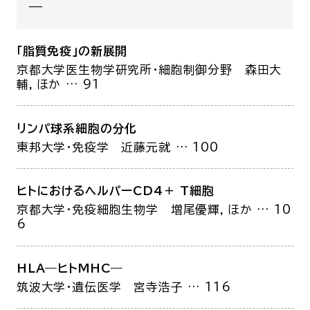
―
「脂質免疫」の新展開
京都大学医生物学研究所・細胞制御分野
森田大
輔，ほか
… 91
リンパ球系細胞の分化
東邦大学・免疫学
近藤元就
… 100
ヒトにおけるヘルパーCD4＋ T細胞
京都大学・免疫細胞生物学
増尾優輝，ほか
… 10
6
HLA―ヒトMHC―
筑波大学・遺伝医学
宮寺浩子
… 116