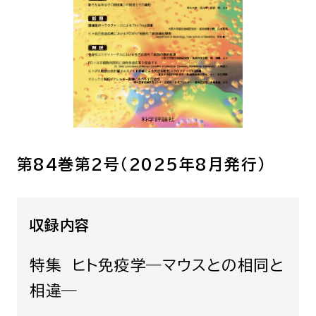
呼吸器内科
腫瘍内科
皮膚科
糖尿病・内分泌
泌・糖尿病・代
循環器内科
精神科
腎臓内科
消化器・肝臓内
腎臓内科・泌尿器科
泌尿器科
第84巻第2号（2025年8月発行）
耳鼻咽喉科
感染症内科
心療内科
収録内容
特別増刊号
特集 ヒト免疫学―マウスとの相同と
相違―
書籍