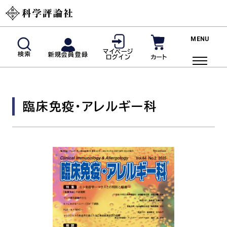
新規会員登録
マイページ
検索
新規会員登録
カート
ログイン
マイページログイン
商品検索
臨床免疫・アレルギー科
ご利用ガイド
投稿規定・著者の皆様へ
よくあるご質問
雑誌
脳神経内科(神経内科)
血液内科
臨床免疫・アレルギー科
リウマチ科