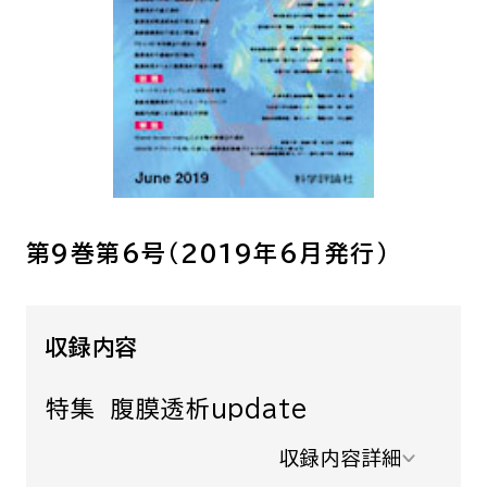
呼吸器内科
腫瘍内科
皮膚科
糖尿病・内分泌
泌・糖尿病・代
循環器内科
精神科
腎臓内科
消化器・肝臓内
腎臓内科・泌尿器科
泌尿器科
第9巻第6号（2019年6月発行）
耳鼻咽喉科
感染症内科
心療内科
収録内容
特別増刊号
特集 腹膜透析update
収録内容詳細
書籍