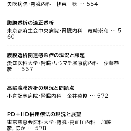
矢吹病院・腎臓内科
伊東 稔
… 554
腹膜透析の適正透析
東京都済生会中央病院・腎臓内科
竜崎崇和
… 5
60
腹膜透析関連感染症の現況と課題
愛知医科大学・腎臓・リウマチ膠原病内科
伊藤恭
彦
… 567
高齢腹膜透析の現況と問題点
小倉記念病院・腎臓内科
金井英俊
… 572
PD＋HD併用療法の現況と展望
東京慈恵会医科大学・腎臓・高血圧内科
加藤一
彦，ほか
… 578