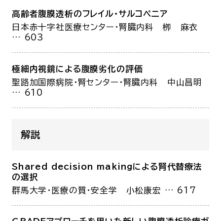
高齢者腹膜透析のフレイル・サルコペニア
日本赤十字社医療センター・腎臓内科
栁 麻衣
… 603
極細内視鏡による腹膜劣化の評価
聖路加国際病院・腎センター・腎臓内科
中山昌明
… 610
解説
Shared decision makingによる腎代替療法
の選択
群馬大学・医療の質・安全学
小松康宏
… 617