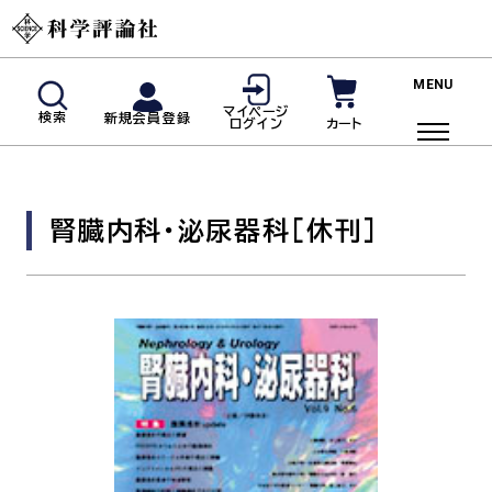
新規会員登録
マイページ
検索
新規会員登録
カート
ログイン
マイページログイン
商品検索
腎臓内科・泌尿器科
[休刊]
ご利用ガイド
投稿規定・著者の皆様へ
よくあるご質問
雑誌
脳神経内科(神経内科)
血液内科
臨床免疫・アレルギー科
リウマチ科