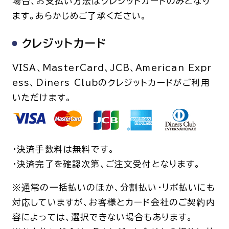
場合、お支払い方法はクレジットカードのみとなり
ます。あらかじめご了承ください。
呼吸器内科
腫瘍内科
皮膚科
糖尿病・内分泌
クレジットカード
泌・糖尿病・代
VISA、MasterCard、JCB、American Expr
循環器内科
精神科
ess、Diners Clubのクレジットカードがご利用
腎臓内科
消化器・肝臓内
いただけます。
腎臓内科・泌尿器科
泌尿器科
耳鼻咽喉科
感染症内科
・決済手数料は無料です。
心療内科
・決済完了を確認次第、ご注文受付となります。
特別増刊号
※通常の一括払いのほか、分割払い・リボ払いにも
対応していますが、お客様とカード会社のご契約内
容によっては、選択できない場合もあります。
書籍