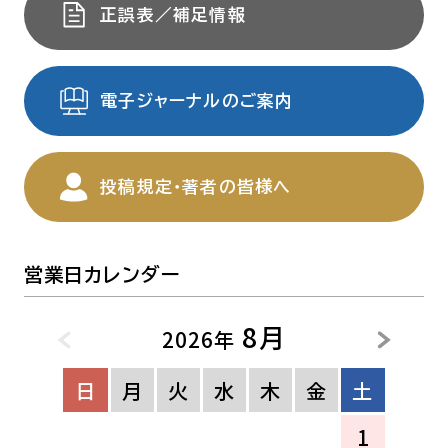
正誤表／補足情報
電子ジャーナルのご案内
投稿規定・著者の皆様へ
営業日カレンダー
8月
2026年
日
月
火
水
木
金
土
1