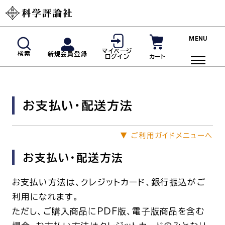
新規会員登録
マイページ
検索
新規会員登録
カート
ログイン
マイページログイン
商品検索
お支払い・配送方法
ご利用ガイド
投稿規定・著者の皆様へ
▼
ご利用ガイドメニューへ
よくあるご質問
お支払い・配送方法
雑誌
お支払い方法は、クレジットカード、銀行振込がご
利用になれます。
脳神経内科(神経内科)
血液内科
ただし、ご購入商品にPDF版、電子版商品を含む
臨床免疫・アレルギー科
リウマチ科