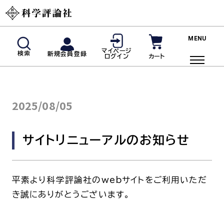
新規会員登録
マイページ
検索
新規会員登録
カート
ログイン
マイページログイン
商品検索
2025/08/05
ご利用ガイド
投稿規定・著者の皆様へ
サイトリニューアルのお知らせ
よくあるご質問
雑誌
平素より科学評論社のwebサイトをご利用いただ
き誠にありがとうございます。
脳神経内科(神経内科)
血液内科
臨床免疫・アレルギー科
リウマチ科