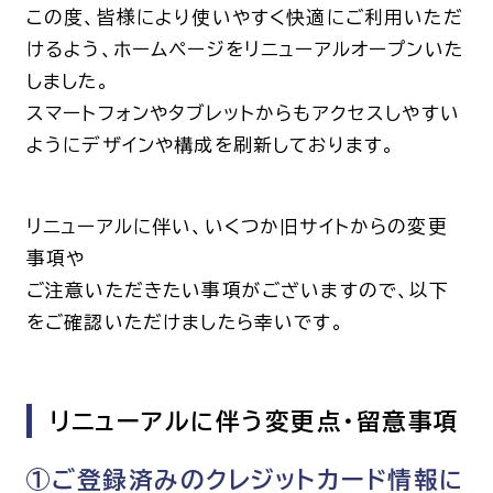
この度、皆様により使いやすく快適にご利用いただ
呼吸器内科
腫瘍内科
けるよう、ホームページをリニューアルオープンいた
しました。
皮膚科
糖尿病・内分泌
泌・糖尿病・代
スマートフォンやタブレットからもアクセスしやすい
ようにデザインや構成を刷新しております。
循環器内科
精神科
腎臓内科
消化器・肝臓内
リニューアルに伴い、いくつか旧サイトからの変更
腎臓内科・泌尿器科
泌尿器科
事項や
耳鼻咽喉科
感染症内科
ご注意いただきたい事項がございますので、以下
心療内科
をご確認いただけましたら幸いです。
特別増刊号
リニューアルに伴う変更点・留意事項
書籍
①ご登録済みのクレジットカード情報に