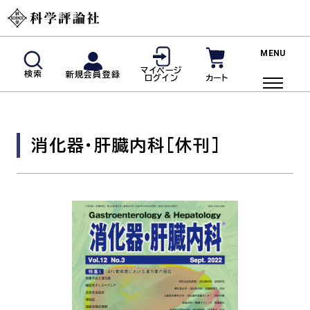
新規会員登録
マイページ
検索
新規会員登録
カート
ログイン
マイページログイン
商品検索
消化器・肝臓内科
[休刊]
ご利用ガイド
投稿規定・著者の皆様へ
よくあるご質問
雑誌
脳神経内科(神経内科)
血液内科
臨床免疫・アレルギー科
リウマチ科