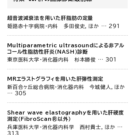
超音波減衰法を用いた肝脂肪の定量
姫路赤十字病院・内科
多田俊史，ほか
… 291
Multiparametric ultrasoundによる非アル
コール性脂肪性肝炎（NASH）診断
東京医科大学・消化器内科
杉本勝俊
… 301
MRエラストグラフィを用いた肝弾性測定
新百合ヶ丘総合病院・消化器内科
今城健人，ほか
… 305
Shear wave elastographyを用いた肝硬度
測定（FibroScan®以外）
兵庫医科大学・消化器内科学
西村貴士，ほか
…
313