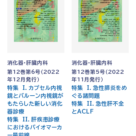
消化器・肝臓内科
消化器・肝臓内科
第12巻第6号（2022
第12巻第5号（2022
年12月発行）
年11月発行）
特集 I．カプセル内視
特集 I．急性膵炎をめ
鏡とバルーン内視鏡が
ぐる諸問題
もたらした新しい消化
特集 II．急性肝不全
器診療
とACLF
特集 II．肝疾患診療
におけるバイオマーカ
ー最前線