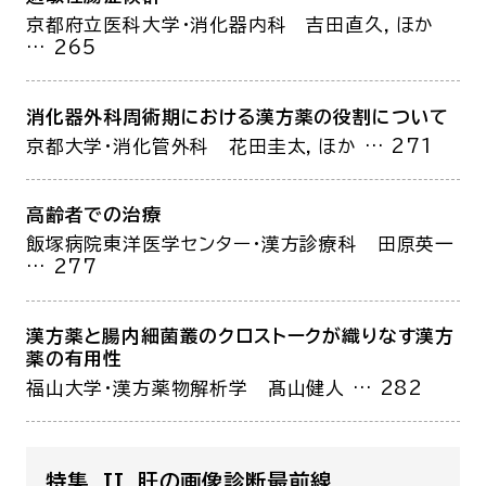
京都府立医科大学・消化器内科
吉田直久，ほか
… 265
消化器外科周術期における漢方薬の役割について
京都大学・消化管外科
花田圭太，ほか
… 271
高齢者での治療
飯塚病院東洋医学センター・漢方診療科
田原英一
… 277
漢方薬と腸内細菌叢のクロストークが織りなす漢方
薬の有用性
福山大学・漢方薬物解析学
髙山健人
… 282
特集 II．肝の画像診断最前線