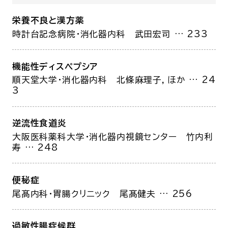
栄養不良と漢方薬
時計台記念病院・消化器内科
武田宏司
… 233
機能性ディスペプシア
順天堂大学・消化器内科
北條麻理子，ほか
… 24
3
逆流性食道炎
大阪医科薬科大学・消化器内視鏡センター
竹内利
寿
… 248
便秘症
尾髙内科・胃腸クリニック
尾髙健夫
… 256
過敏性腸症候群