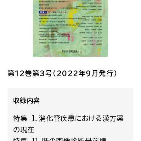
呼吸器内科
腫瘍内科
皮膚科
糖尿病・内分泌
泌・糖尿病・代
循環器内科
精神科
腎臓内科
消化器・肝臓内
腎臓内科・泌尿器科
泌尿器科
第12巻第3号（2022年9月発行）
耳鼻咽喉科
感染症内科
心療内科
収録内容
特別増刊号
特集 I．消化管疾患における漢方薬
の現在
書籍