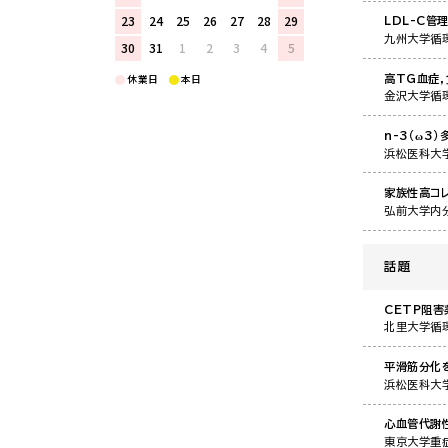
23
24
25
26
27
28
29
LDL-C管
九州大学循
30
31
1
2
3
4
5
休業日
本日
高TG血症
金沢大学循
n-3（ω3
浜松医科大
家族性高コ
弘前大学内
話題
CETP阻害
北里大学循
平滑筋分化
浜松医科大
心血管代謝
東京大学重