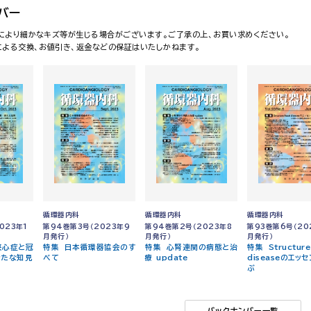
バー
により細かなキズ等が生じる場合がございます。ご了承の上、お買い求めください。
による交換、お値引き、返金などの保証はいたしかねます。
循環器内科
循環器内科
循環器内科
023年1
第94巻第3号（2023年9
第94巻第2号（2023年8
第93巻第6号（20
月発行）
月発行）
月発行）
狭心症と冠
特集 日本循環器協会のす
特集 心腎連関の病態と治
特集 Structure
新たな知見
べて
療 update
diseaseのエッ
ぶ
バックナンバー一覧