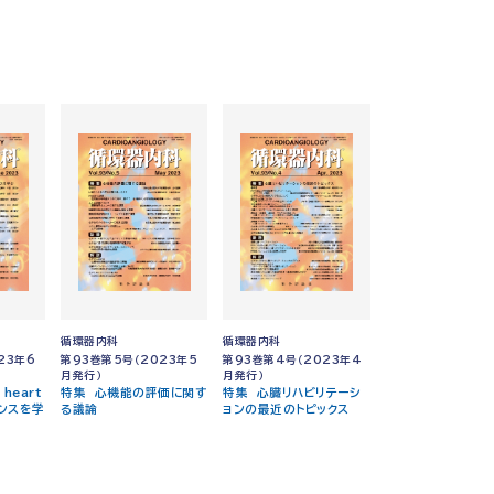
循環器内科
循環器内科
23年6
第93巻第5号（2023年5
第93巻第4号（2023年4
月発行）
月発行）
 heart
特集 心機能の評価に関す
特集 心臓リハビリテーシ
センスを学
る議論
ョンの最近のトピックス