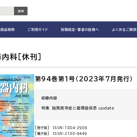
検索
商品検索
ご利用ガイド
投稿規定・著者の皆様へ
よくあるご質問
器内科
[休刊]
第94巻第1号（2023年7月発行）
収録内容
特集 脂質異常症と循環器疾患 update
[冊子版]
ISSN：1884-2909
[電子版]
ISSN：2188-9449