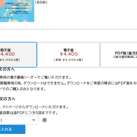
（B5判）
冊子版
電子版
PDF版（論文
4,400
￥4,400
※論文選択画面に
￥4,000+税）
（本体 ￥4,000+税）
文の方へ
ら専用の電子書籍リーダーでご覧いただけます。
は閲覧専用の為、ダウンロードはできません。
ダウンロードをご希望の場合にはPDF版をお
ードでのご購入のみとなります。
注文の方へ
間、マイページからダウンロードいただけます。
能回数は各PDFにつき5回までです。
冊
に入れる