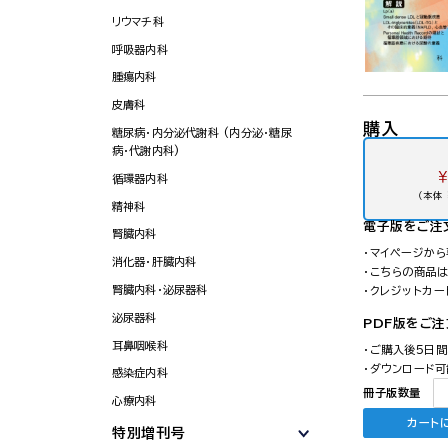
リウマチ科
呼吸器内科
腫瘍内科
皮膚科
購入
糖尿病・内分泌代謝科 (内分泌・糖尿
病・代謝内科)
￥
循環器内科
（本体 
精神科
電子版
をご注
腎臓内科
・マイページか
消化器・肝臓内科
・こちらの商品
腎臓内科・泌尿器科
・クレジットカ
泌尿器科
PDF版をご
耳鼻咽喉科
・ご購入後5日
・ダウンロード可
感染症内科
冊子版数量
心療内科
カート
特別増刊号