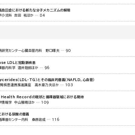
高血圧症における新たな分子メカニズムの解明
学小児科
吉田 祐ほか
… 84
病研究センター心臓血管内科
野口暉夫
… 90
ense LDLと冠動脈疾患
環器内科学
酒井陸郎ほか
… 96
glycerides（LDL-TG）とその臨床的意義（NAFLD，心血管）
・腎疾患連携推進講座
高木章乃夫ほか
… 103
al Health Recordの現状と循環器領域における期待
学情報学
中山雅晴ほか
… 109
における尿酸の意義
循環器センター内科
桑原政成
… 116