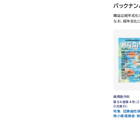
バックナン
雑誌は経年劣化
なお、経年劣化
循環器内科
第94巻第4号（2
0月発行）
特集 冠攣縮性
微小循環障害：