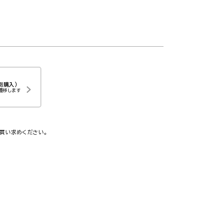
別購入）
遷移します
買い求めください。