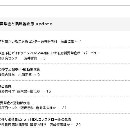
異常症と循環器疾患 update
学附属さいたま医療センター循環器内科
藤田英雄
… 1
疾患予防ガイドライン2022年版における脂質異常症オーバービュー
療研究センター
荒井秀典
… 3
の疫学と脳卒中・冠動脈疾患
環器内科学
小関正博
… 9
縮と脂質
環器内科学
藤末昂一郎ほか
… 15
質異常症と冠動脈疾患
病研究センター冠疾患科
岩井雄大ほか
… 21
起性リポ蛋白とnon HDLコレステロールの意義
学部附属病院循環器・腎臓内科学
髙﨑亮宏ほか
… 29