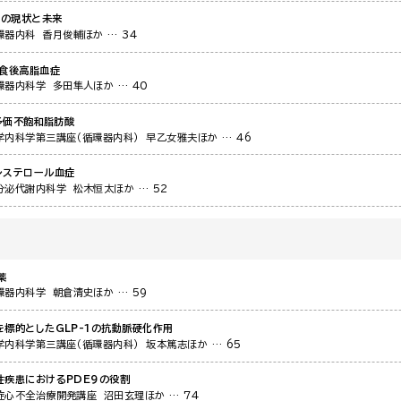
理の現状と未来
環器内科
香月俊輔ほか
… 34
，食後高脂血症
環器内科学
多田隼人ほか
… 40
）多価不飽和脂肪酸
学内科学第三講座（循環器内科）
早乙女雅夫ほか
… 46
レステロール血症
分泌代謝内科学
松木恒太ほか
… 52
薬
環器内科学
朝倉清史ほか
… 59
を標的としたGLP-1の抗動脈硬化作用
学内科学第三講座（循環器内科）
坂本篤志ほか
… 65
性疾患におけるPDE9の役割
症心不全治療開発講座
沼田玄理ほか
… 74