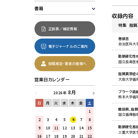
書籍
収録内容
特集 脂質
正誤表／補足情報
巻頭言
自治医科大
電子ジャーナルのご案内
動脈硬化性
国立長寿医
投稿規定・著者の皆様へ
脂質異常症
大阪大学循
営業日カレンダー
8月
プラーク退
2026年
熊本大学循
日
月
火
水
木
金
土
糖尿病，脂
1
国立循環器
2
3
4
5
7
8
6
動脈硬化惹
9
10
11
12
13
14
15
三重大学医
16
17
18
19
20
21
22