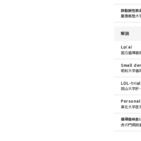
肺動脈性肺
慶應義塾大
解説
Lp（a）
国立循環器
Small d
昭和大学循
LDL-tri
岡山大学肝
Person
東北大学医
循環器疾患
虎の門病院