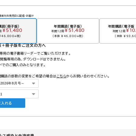
最新刊を発売日に配信・お届け
購読（冊子版）
年間購読（電子版）
年間購読（電子版 
￥51,480
￥51,480
￥10
冊
年間12冊
年間12冊
￥46,800+税）
（本体 ￥46,800+税）
（本体 ￥93,6
版＋冊子版
をご注文の方へ
ら専用の電子書籍リーダーでご覧いただけます。
は閲覧専用の為、ダウンロードはできません。
ードでのご購入のみとなります。
間購読の部数の変更をご希望の場合は
こちら
からお問い合わせください。
に入れる
ルス感染と血液疾患