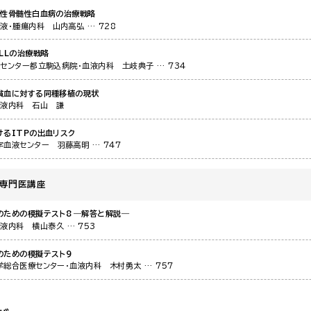
急性骨髄性白血病の治療戦略
血液・腫瘍内科
山内高弘
… 728
LLの治療戦略
症センター都立駒込病院・血液内科
土岐典子
… 734
貧血に対する同種移植の現状
血液内科
石山 謙
けるITPの出血リスク
字血液センター
羽藤高明
… 747
液専門医講座
のための模擬テスト8 ―解答と解説―
血液内科
横山泰久
… 753
のための模擬テスト9
学総合医療センター・血液内科
木村勇太
… 757