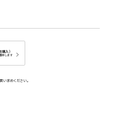
別購入）
遷移します
買い求めください。