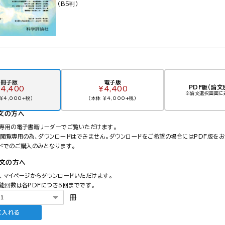
（B5判）
冊子版
電子版
PDF版（論文
4,400
￥4,400
※論文選択画面に
￥4,000+税）
（本体 ￥4,000+税）
文の方へ
ら専用の電子書籍リーダーでご覧いただけます。
は閲覧専用の為、ダウンロードはできません。
ダウンロードをご希望の場合にはPDF版をお
ードでのご購入のみとなります。
注文の方へ
間、マイページからダウンロードいただけます。
能回数は各PDFにつき5回までです。
冊
に入れる