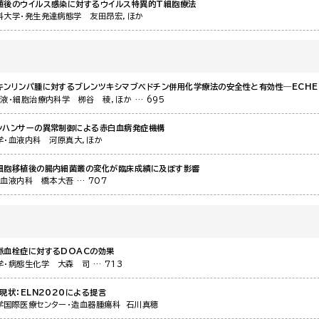
植後のウイルス感染に対するウイルス特異的T細胞療法
科大学・発生発達病態学
友田昂宏，ほか
キンリンパ腫に対するブレンツキシマブベドチン併用化学療法の安全性と有効性―ECHE
血液・細胞治療内科学
栁谷 稜，ほか
… 695
ンハンサーの異常制御による赤白血病発症機構
学・血液内科
河原真大，ほか
細胞移植後の腸内細菌叢の変化が臨床成績に及ぼす影響
・血液内科
橋本大吾
… 707
脈血栓症に対するDOACの効果
学・病態生化学
大森 司
… 713
現状：ELN2020による提言
学国際医療センター・造血器腫瘍科
石川真穂