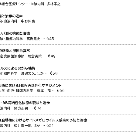
学総合医療センター・血液内科
多林孝之
態と治療の進歩
院・血液内科
中野伸亮
リンパ腫の病態と治療
血液・腫瘍内科学
髙折晃史
… 645
19感染と凝固系異常
高密度無菌治療部
朝倉英策
… 649
イルスによる発がん機構
消化器内科学
渡邊丈久，ほか
… 659
治療におけるHBV再活性化マネジメント
大学・血液・腫瘍内科学
楠本 茂
… 666
V-6B再活性化診療の現状と進歩
血液内科
緒方正男
… 674
細胞移植におけるサイトメガロウイルス感染の予防と治療
血液内科
松井愼一郎，ほか
… 681