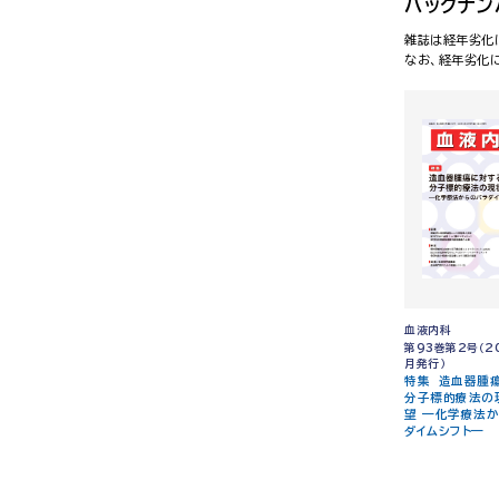
バックナン
雑誌は経年劣化
なお、経年劣化
血液内科
第93巻第2号（2
月発行）
特集 造血器腫
分子標的療法の
望 —化学療法
ダイムシフト—