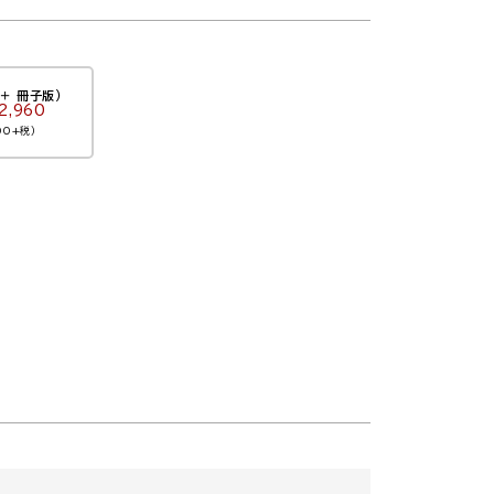
＋ 冊子版）
2,960
00+税）