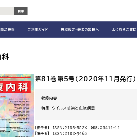
検索
商品検索
ご利用ガイド
投稿規定・著者の皆様へ
よくあるご質問
内科
第81巻第5号（2020年11月発行）
収録内容
特集 ウイルス感染と血液疾患
[冊子版]
ISSN：2185-582X
雑誌：03411-11
[電子版]
ISSN：2188-9465