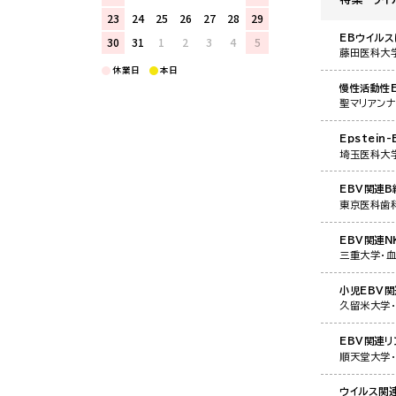
23
24
25
26
27
28
29
EBウイル
30
31
1
2
3
4
5
藤田医科大学
休業日
本日
慢性活動性
聖マリアン
Epstein
埼玉医科大
EBV関連
東京医科歯
EBV関連N
三重大学・
小児EBV関
久留米大学
EBV関連
順天堂大学
ウイルス関