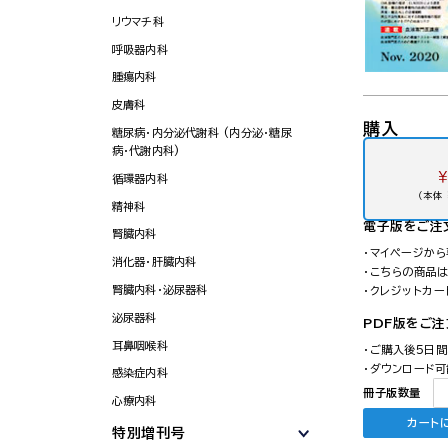
リウマチ科
呼吸器内科
腫瘍内科
皮膚科
購入
糖尿病・内分泌代謝科 (内分泌・糖尿
病・代謝内科)
￥
循環器内科
（本体 
精神科
電子版
をご注
腎臓内科
・マイページか
消化器・肝臓内科
・こちらの商品
腎臓内科・泌尿器科
・クレジットカ
泌尿器科
PDF版をご
耳鼻咽喉科
・ご購入後5日
・ダウンロード可
感染症内科
冊子版数量
心療内科
カート
特別増刊号