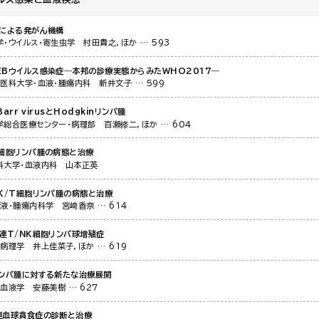
スによる発がん機構
・ウイルス・寄生虫学
村田貴之，ほか
… 593
EBウイルス感染症―本邦の診療実態からみたWHO2017―
ナ医科大学・血液・腫瘍内科
新井文子
… 599
-Barr virusとHodgkinリンパ腫
学総合医療センター・病理部
百瀬修二，ほか
… 604
B細胞リンパ腫の病態と治療
科大学・血液内科
山本正英
K/T細胞リンパ腫の病態と治療
血液・腫瘍内科学
宮﨑香奈
… 614
連T/NK細胞リンパ球増殖症
・病理学
井上佳菜子，ほか
… 619
リンパ腫に対する新たな治療展開
・血液学
安藤美樹
… 627
連血球貪食症の診断と治療