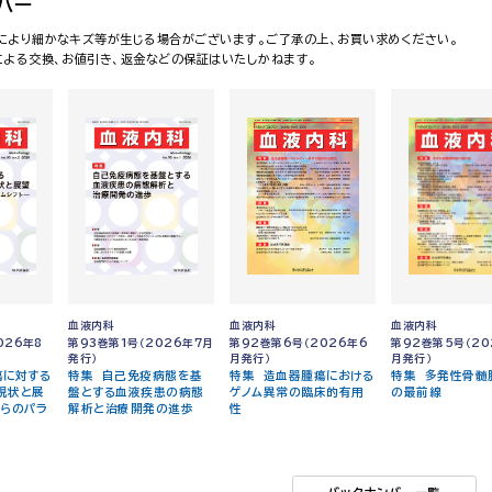
バー
により細かなキズ等が生じる場合がございます。ご了承の上、お買い求めください。
による交換、お値引き、返金などの保証はいたしかねます。
血液内科
血液内科
血液内科
026年8
第93巻第1号（2026年7月
第92巻第6号（2026年6
第92巻第5号（20
発行）
月発行）
月発行）
瘍に対する
特集 自己免疫病態を基
特集 造血器腫瘍における
特集 多発性骨髄
現状と展
盤とする血液疾患の病態
ゲノム異常の臨床的有用
の最前線
からのパラ
解析と治療開発の進歩
性