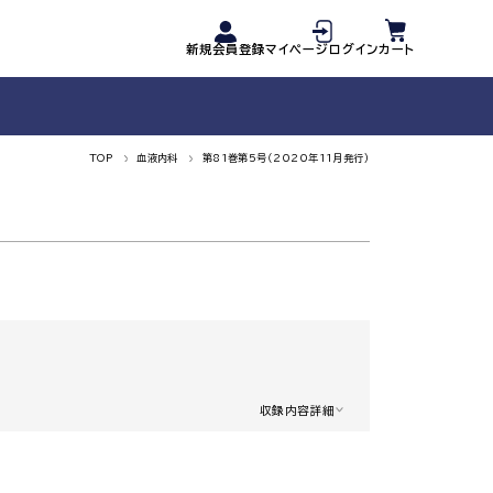
新規会員登録
マイページログイン
カート
TOP
血液内科
第81巻第5号（2020年11月発行）
収録内容詳細