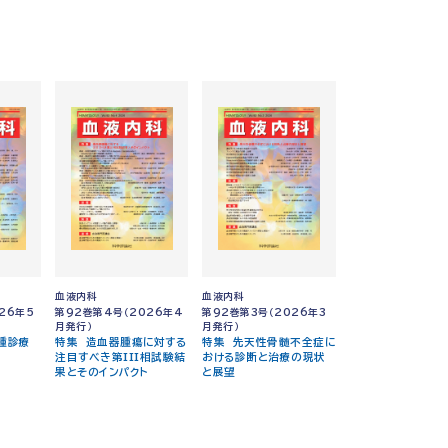
血液内科
血液内科
26年5
第92巻第4号（2026年4
第92巻第3号（2026年3
月発行）
月発行）
腫診療
特集 造血器腫瘍に対する
特集 先天性骨髄不全症に
注目すべき第III相試験結
おける診断と治療の現状
果とそのインパクト
と展望