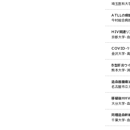
埼玉医科大
ATLLの病
今村総合病
HIV関連
京都大学・
COVID-
金沢大学・
B型肝炎ウ
熊本大学・
造血器腫瘍
名古屋市立
移植後HH
大分大学・
同種造血幹
千葉大学・