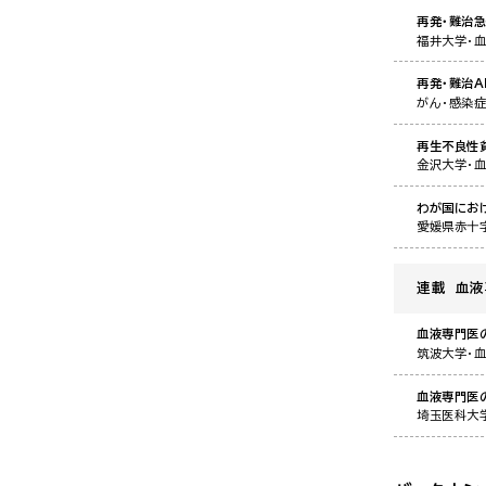
再発・難治
福井大学・
再発・難治A
がん・感染
再生不良性
金沢大学・
わが国にお
愛媛県赤十
連載 血
血液専門医
筑波大学・
血液専門医
埼玉医科大