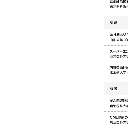
造血細胞移
東京医科歯
話題
進行期ホジ
山形大学・
スーパーエ
滋賀医科大
同種造血幹
北海道大学
解説
がん関連静
自治医科大
CML診療の
埼玉医科大