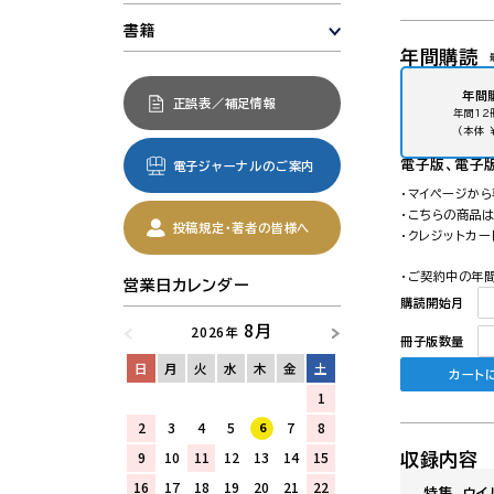
書籍
年間購読
年間
正誤表／補足情報
年間12
（本体 
電子版
、電子
電子ジャーナルのご案内
・マイページか
・こちらの商品
投稿規定・著者の皆様へ
・クレジットカ
・ご契約中の年
営業日カレンダー
購読開始月
8月
2026年
冊子版数量
日
月
火
水
木
金
土
カート
1
2
3
4
5
7
8
6
9
10
11
12
13
14
15
収録内容
16
17
18
19
20
21
22
特集 ウイ