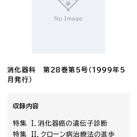
呼吸器内科
腫瘍内科
皮膚科
糖尿病・内分泌
泌・糖尿病・代
循環器内科
精神科
腎臓内科
消化器・肝臓内
腎臓内科・泌尿器科
泌尿器科
消化器科 第28巻第5号（1999年5
耳鼻咽喉科
感染症内科
月発行）
心療内科
収録内容
特別増刊号
特集 I．消化器癌の遺伝子診断
書籍
特集 II．クローン病治療法の進歩