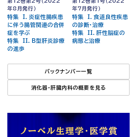
第12巻第2号（2022
第12巻第1号（2022
年8月発行）
年7月発行）
特集 I．炎症性腸疾患
特集 I．食道良性疾患
に伴う腸管関連の合併
の診断・治療
症を学ぶ
特集 II．肝性脳症の
特集 II．B型肝炎診療
病態と治療
の進歩
バックナンバー一覧
消化器・肝臓内科の概要を見る