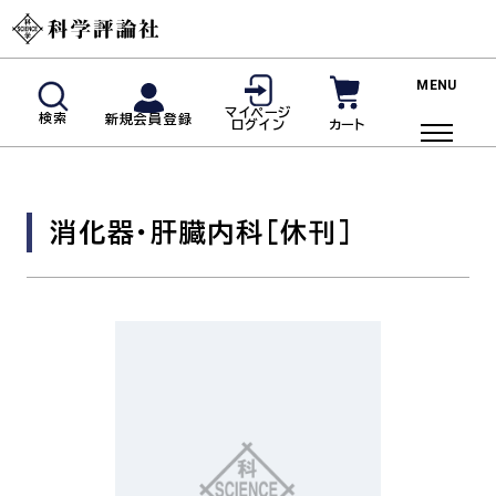
新規会員登録
マイページ
検索
新規会員登録
カート
ログイン
マイページログイン
商品検索
消化器・肝臓内科
[休刊]
ご利用ガイド
投稿規定・著者の皆様へ
よくあるご質問
雑誌
脳神経内科(神経内科)
血液内科
臨床免疫・アレルギー科
リウマチ科